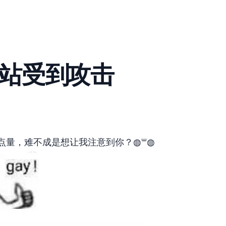
Home
Blog
Links
Comment
About
站受到DDOS攻击
量，难不成是想让我注意到你？(◍´꒳`◍)