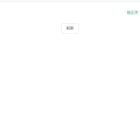
按正序
刷新
© 2026 iami233. All rights reserved.