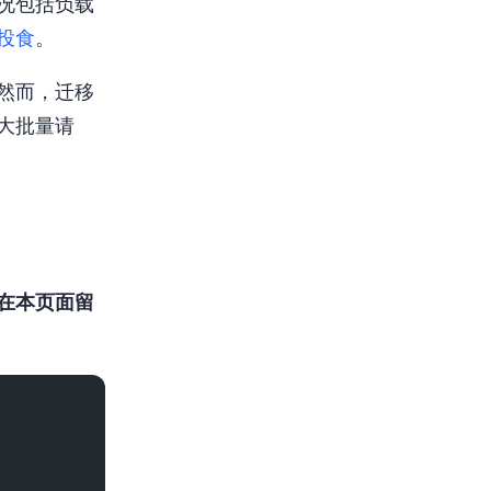
情况包括负载
食 I Am I
。
然而，迁移
行大批量请
在本页面留