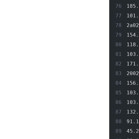
185.
101.
2a02
154.
118.
103.
171.
2002
156.
103.
103.
132.
91.1
45.2