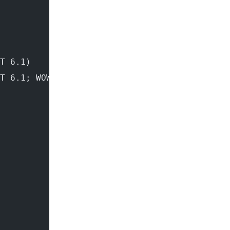
T 6.1)
T 6.1; WOW64; Trident/5.0)