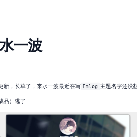
Home
Blog
Links
Comment
About
水一波
Emlog
更新，长草了，来水一波 最近在写
主题名字还没
逃了23333