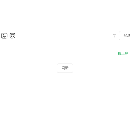
登
字
按正序
刷新