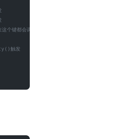
发
发
在这个键都会调用此方法
ty()触发