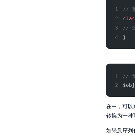
// 
clas
//
}
//
$obj
在PHP中，可以
转换为一种
如果反序列