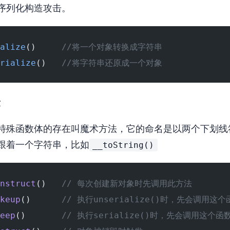
序列化构造攻击。
alize
()     
//将一个对象转换成字符串
rialize
()   
//将字符串还原成一个对象
法
有一种特殊函数体的存在叫魔术方法，它的命名是以两个下划线
__toString()
跟着一个字符串，比如
nstruct
()   
// 每次创建新对象时先调用此方法
keup
()      
// 执行unserialize()时，先会调用这个
eep
()       
// 执行serialize()时，先会调用这个函