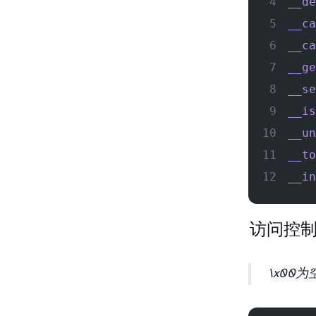
__de
__ca
__ca
__ge
__se
__is
__un
__to
__in
访问控
\x00