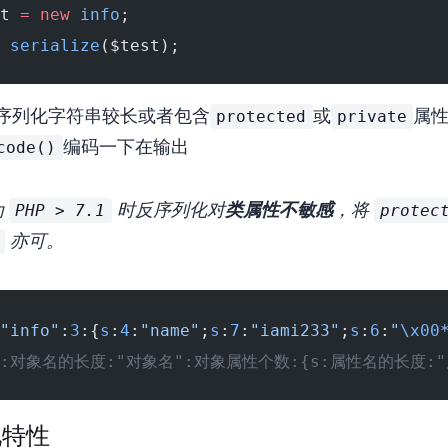
t 
=
 new
 info
;
 serialize
($test);
protected
private
序列化字符串较长或者包含
或
属
code()
编码一下在输出
PHP > 7.1
protec
为
时反序列化对
类属性不敏感
，将
亦可。
"info"
:
3
:{
s
:
4
:
"name"
;
s
:
7
:
"iami233"
;
s
:
6
:
"
\x00
 O:对象名的长度:"对象名":对象属性个数:{s:属性名的长度:"
化特性