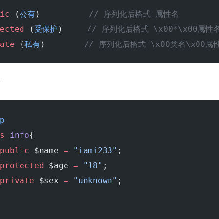
ic
 (
公有
)          
// 序列化后格式 属性名
ected
 (
受保护
)     
// 序列化后格式 \x00*\x00属性
ate
 (
私有
)        
// 序列化后格式 \x00类名\x00属
子
p
s
 info
{
public
 $name 
=
 "iami233"
;
protected
 $age 
=
 "18"
;
private
 $sex 
=
 "unknown"
;