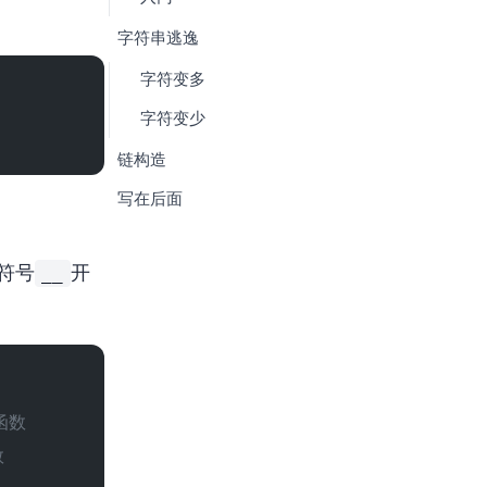
5. 字符串逃逸
5.1. 字符变多
5.2. 字符变少
6. POP链构造
7. 写在后面
__
符号
开
函数
数