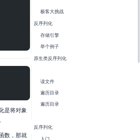
1.6. [极客大挑战 2019] PHP
2. Session 反序列化
2.1. 存储引擎
2.2. 举个例子
3. 原生类 反序列化
3.2. SplFileObject 读文件
3.3. DirectoryIterator 遍历目录
3.4. FilesystemIterator 遍历目录
。序列化是将对象
。
4. Phar 反序列化
函数，那就
4.1. [CTFShow Web入门] Web276