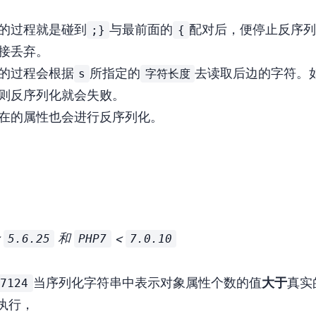
;}
{
的过程就是碰到
与最前面的
配对后，便停止反序列
接丢弃。
s
字符长度
的过程会根据
所指定的
去读取后边的字符。
则反序列化就会失败。
在的属性也会进行反序列化。
5.6.25
PHP7
7.0.10
<
和
<
-7124
当序列化字符串中表示对象属性个数的值
大于
真实
执行，