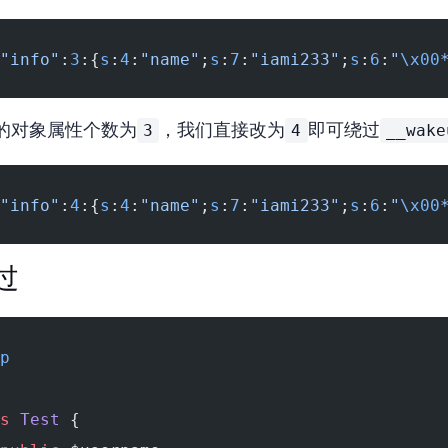
"info"
:
3
:{
s
:
4
:
"name"
;
s
:
7
:
"iami233"
;
s
:
6
:
"
\x00
3
4
__wake
的对象属性个数为
，我们直接改为
即可绕过
"info"
:
4
:{
s
:
4
:
"name"
;
s
:
7
:
"iami233"
;
s
:
6
:
"
\x00
绕过
p
s
 Test
 {