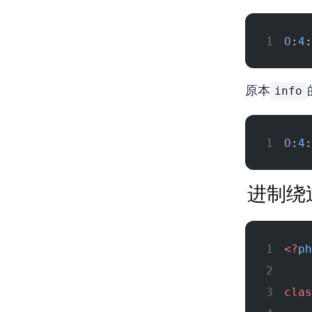
O
:
4
:
info
原本
O
:
4
:
16进制
<?
ph
clas