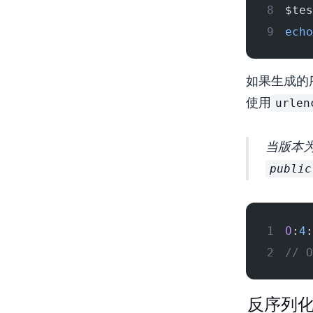
$tes
echo
如果生成的
urlen
使用
当版本
public
O
:
4
:
//
反序列