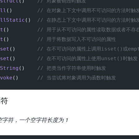
struct
()    
// 对象被销毁时触发
ll
()        
// 在对象上下文中调用不可访问的方法时触
llStatic
()  
// 在静态上下文中调用不可访问的方法时触
t
()         
// 用于从不可访问的属性读取数据或者不存
t
()         
// 用于将数据写入不可访问的属性
set
()       
// 在不可访问的属性上调用isset()或emp
set
()       
// 在不可访问的属性上使用unset()时触发
String
()    
// 把类当作字符串使用时触发
voke
()      
// 当尝试将对象调用为函数时触发
制符
为空字符，一个空字符长度为 1