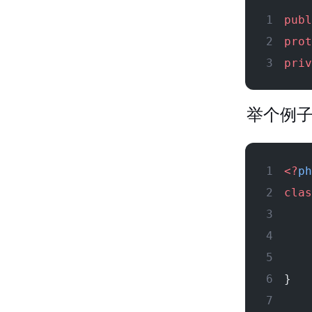
publ
prot
priv
举个例
<?
ph
clas
    
    
    
}