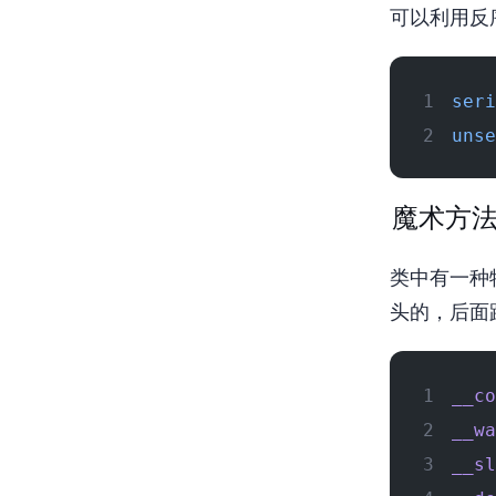
可以利用反
seri
unse
魔术方
PHP类中
头的，后面
__co
__wa
__sl