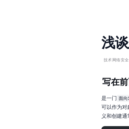
浅谈
Jan 11, 2023
24 min read
技术
CTF
网络安全
写在前
面向
PHP是一门
可以作为对象
义和创建通