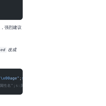
性，强烈建议
ted
改成
*
\x00
age"
;
s
:
2
:
"18"
;
s
:
8
:
"
\x00
ctf
\x00
sex"
;
s
:
7
:
"
属性名";s:属性值的长度:"属性值";}